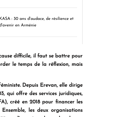
KASA : 30 ans d'audace, de résilience et
d'avenir en Arménie
Le premier hôtel Hyatt Regency
d'Arménie ouvrira ses portes à Dilijan
ause difficile, il faut se battre pour
order le temps de la réflexion, mais
éministe. Depuis Erevan, elle dirige
qui offre des services juridiques,
), créé en 2018 pour financer les
. Ensemble, les deux organisations