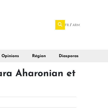
FR
ARM
Opinions
Région
Diasporas
ara Aharonian et