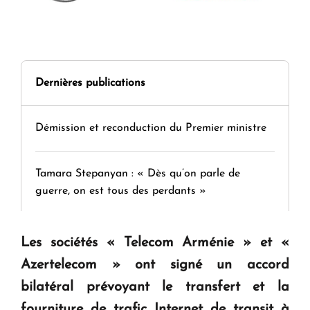
Dernières publications
Démission et reconduction du Premier ministre
Tamara Stepanyan : « Dès qu’on parle de
guerre, on est tous des perdants »
" Tant qu'il n'existe pas d'alternative concrète, la
Les sociétés « Telecom Arménie » et «
question d'un référendum ne se pose pas. "
Azertelecom » ont signé un accord
bilatéral prévoyant le transfert et la
KASA : 30 ans d'audace, de résilience et d'avenir
fourniture de trafic Internet de transit à