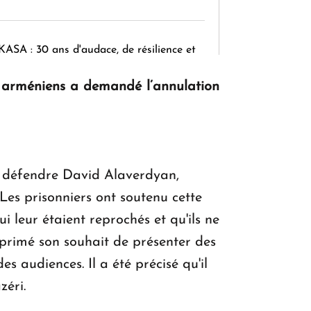
KASA : 30 ans d'audace, de résilience et
d'avenir en Arménie
rs arméniens a demandé l’annulation
Le premier hôtel Hyatt Regency
d'Arménie ouvrira ses portes à Dilijan
ur défendre David Alaverdyan,
es prisonniers ont soutenu cette
i leur étaient reprochés et qu'ils ne
xprimé son souhait de présenter des
s audiences. Il a été précisé qu'il
zéri.