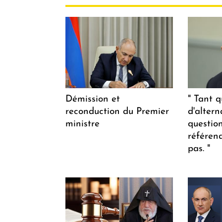
Démission et
" Tant q
reconduction du Premier
d'altern
ministre
questio
référen
pas. "