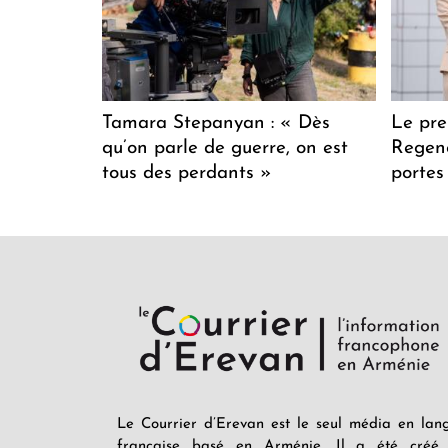
Tamara Stepanyan : « Dès
Le pre
qu’on parle de guerre, on est
Regenc
tous des perdants »
portes
Le Courrier d’Erevan est le seul média en lan
française basé en Arménie. Il a été créé