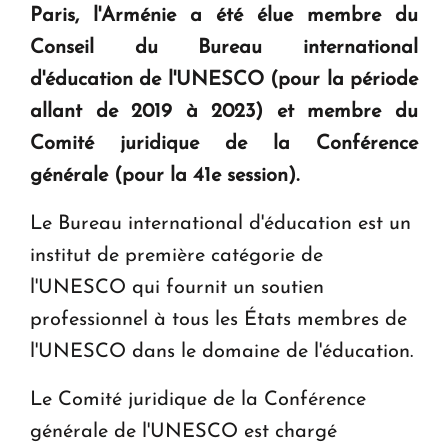
Paris, l'Arménie a été élue membre du
question d'un référendum ne se pose pas. "
Conseil du Bureau international
d'éducation de l'UNESCO (pour la période
KASA : 30 ans d'audace, de résilience et d'avenir
en Arménie
allant de 2019 à 2023) et membre du
Comité juridique de la Conférence
Le premier hôtel Hyatt Regency d'Arménie
générale (pour la 41e session).
ouvrira ses portes à Dilijan
Le Bureau international d'éducation est un
institut de première catégorie de
l'UNESCO qui fournit un soutien
professionnel à tous les États membres de
l'UNESCO dans le domaine de l'éducation.
Le Comité juridique de la Conférence
générale de l'UNESCO est chargé