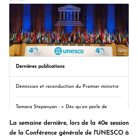
Dernières publications
Démission et reconduction du Premier ministre
Tamara Stepanyan : « Dès qu’on parle de
guerre, on est tous des perdants »
La semaine dernière, lors de la 40e session
de la Conférence générale de l'UNESCO à
" Tant qu'il n'existe pas d'alternative concrète, la