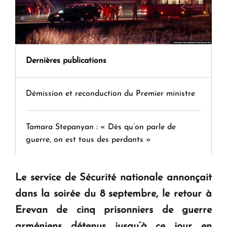
Dernières publications
Démission et reconduction du Premier ministre
Tamara Stepanyan : « Dès qu’on parle de
guerre, on est tous des perdants »
" Tant qu'il n'existe pas d'alternative concrète, la
Le service de Sécurité nationale annonçait
question d'un référendum ne se pose pas. "
dans la soirée du 8 septembre, le retour à
Erevan de cinq prisonniers de guerre
KASA : 30 ans d'audace, de résilience et d'avenir
arméniens détenus jusqu’à ce jour en