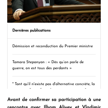
Dernières publications
Démission et reconduction du Premier ministre
Tamara Stepanyan : « Dès qu’on parle de
guerre, on est tous des perdants »
" Tant qu'il n'existe pas d'alternative concrète, la
question d'un référendum ne se pose pas. "
Avant de confirmer sa participation à une
KASA : 30 ans d'audace, de résilience et d'avenir
rencontre avec Ilham Aliyev et Vladimir