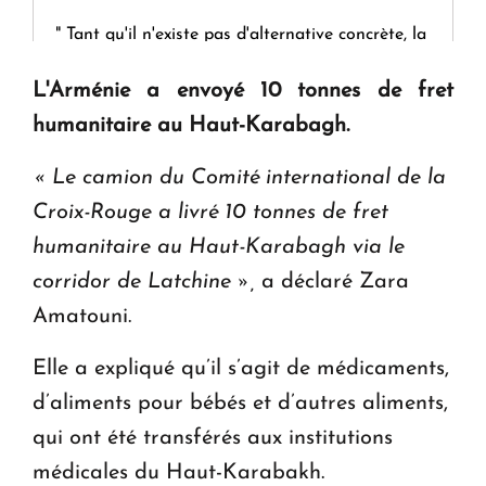
" Tant qu'il n'existe pas d'alternative concrète, la
question d'un référendum ne se pose pas. "
L'Arménie a envoyé 10 tonnes de fret
humanitaire au Haut-Karabagh.
KASA : 30 ans d'audace, de résilience et d'avenir
en Arménie
« Le camion du Comité international de la
Croix-Rouge a livré 10 tonnes de fret
Le premier hôtel Hyatt Regency d'Arménie
humanitaire au Haut-Karabagh via le
ouvrira ses portes à Dilijan
corridor de Latchine »,
a déclaré Zara
Amatouni.
Elle a expliqué qu’il s’agit de médicaments,
d’aliments pour bébés et d’autres aliments,
qui ont été transférés aux institutions
médicales du Haut-Karabakh.