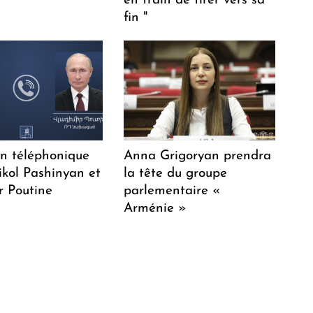
en train de tirer vers sa
fin "
en téléphonique
Anna Grigoryan prendra
ikol Pashinyan et
la tête du groupe
r Poutine
parlementaire «
Arménie »