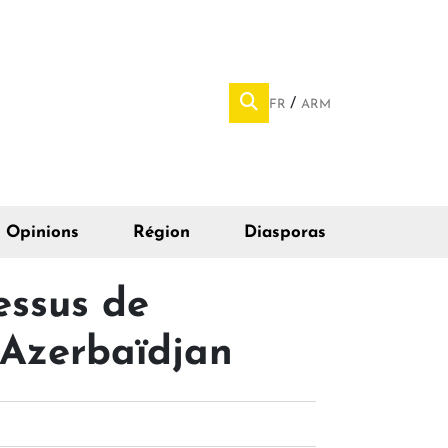
FR
ARM
Opinions
Région
Diasporas
essus de
l'Azerbaïdjan