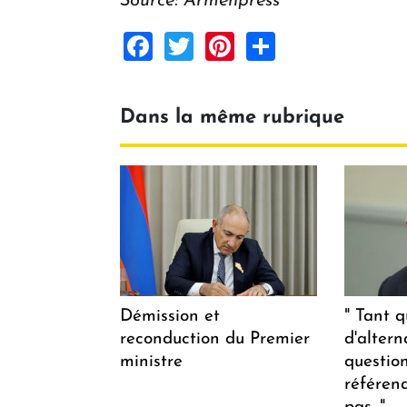
Source: Armenpress
Facebook
Twitter
Pinterest
Share
Dans la même rubrique
Démission et
" Tant q
reconduction du Premier
d'altern
ministre
questio
référen