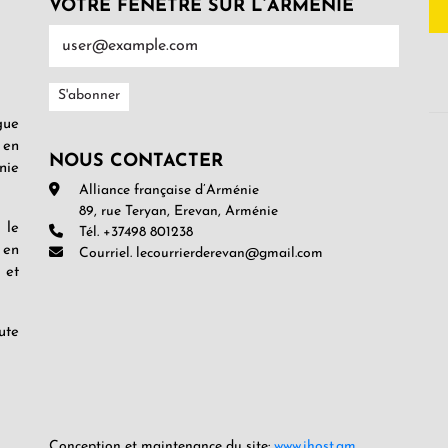
VOTRE FENÊTRE SUR L’ARMENIE
gue
 en
NOUS CONTACTER
nie
Alliance française d’Arménie
89, rue Teryan, Erevan, Arménie
 le
Tél. +37498 801238
 en
Courriel. lecourrierderevan@gmail.com
 et
ute
Conception et maintenance du site:
www.ihost.am