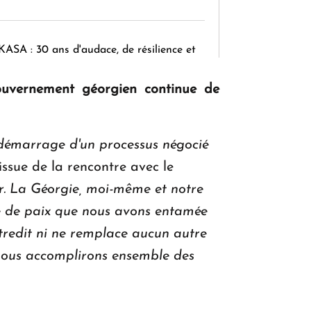
KASA : 30 ans d'audace, de résilience et
d'avenir en Arménie
gouvernement géorgien continue de
Le premier hôtel Hyatt Regency
e démarrage d'un processus négocié
d'Arménie ouvrira ses portes à Dilijan
issue de la rencontre avec le
oir. La Géorgie, moi-même et notre
e de paix que nous avons entamée
ntredit ni ne remplace aucun autre
e nous accomplirons ensemble des