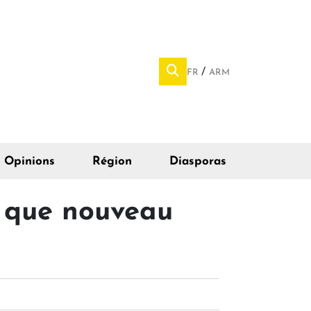
FR
ARM
Opinions
Région
Diasporas
t que nouveau