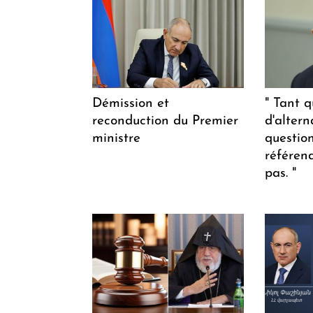
Démission et
" Tant q
reconduction du Premier
d'altern
ministre
questio
référen
pas. "