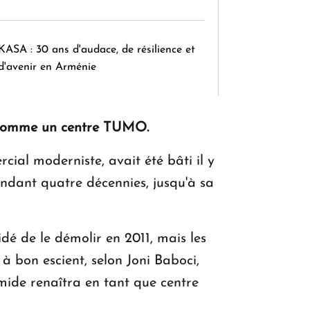
KASA : 30 ans d'audace, de résilience et
d'avenir en Arménie
ra comme un centre TUMO.
Le premier hôtel Hyatt Regency
d'Arménie ouvrira ses portes à Dilijan
ial moderniste, avait été bâti il y
endant quatre décennies, jusqu'à sa
dé de le démolir en 2011, mais les
r à bon escient, selon Joni Baboci,
mide renaîtra en tant que centre