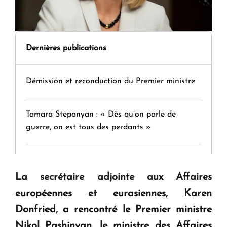
Dernières publications
Démission et reconduction du Premier ministre
Tamara Stepanyan : « Dès qu’on parle de
guerre, on est tous des perdants »
" Tant qu'il n'existe pas d'alternative concrète, la
question d'un référendum ne se pose pas. "
La secrétaire adjointe aux Affaires
européennes et eurasiennes, Karen
KASA : 30 ans d'audace, de résilience et d'avenir
Donfried, a rencontré le Premier ministre
en Arménie
Nikol Pashinyan, le ministre des Affaires