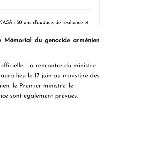
KASA : 30 ans d'audace, de résilience et
d'avenir en Arménie
é le Mémorial du genocide arménien
Le premier hôtel Hyatt Regency
fficielle. La rencontre du ministre
d'Arménie ouvrira ses portes à Dilijan
ura lieu le 17 juin au ministère des
en, le Premier ministre, le
stice sont également prévues.