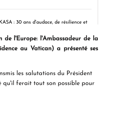
KASA : 30 ans d'audace, de résilience et
d'avenir en Arménie
n de l'Europe: l'Ambassadeur de la
dence au Vatican) a présenté ses
Le premier hôtel Hyatt Regency
d'Arménie ouvrira ses portes à Dilijan
nsmis les salutations du Président
qu'il ferait tout son possible pour