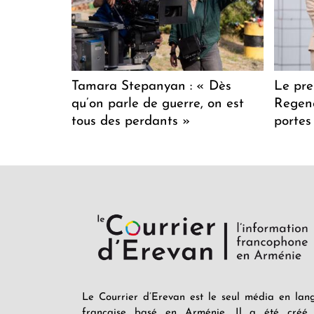
Tamara Stepanyan : « Dès
Le pre
qu’on parle de guerre, on est
Regenc
tous des perdants »
portes
Le Courrier d’Erevan est le seul média en lan
française basé en Arménie. Il a été créé