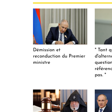
Démission et
" Tant q
reconduction du Premier
d'altern
ministre
questio
référen
pas. "