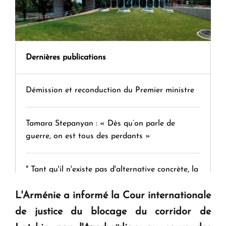
Dernières publications
Démission et reconduction du Premier ministre
Tamara Stepanyan : « Dès qu’on parle de
guerre, on est tous des perdants »
" Tant qu'il n'existe pas d'alternative concrète, la
question d'un référendum ne se pose pas. "
L'Arménie a informé la Cour internationale
de justice du blocage du corridor de
KASA : 30 ans d'audace, de résilience et d'avenir