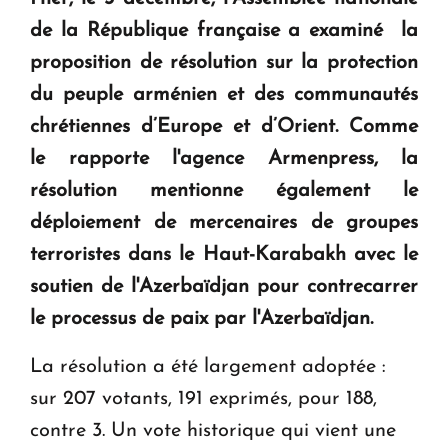
question d'un référendum ne se pose pas. "
de la République française a examiné la
proposition de résolution sur la protection
KASA : 30 ans d'audace, de résilience et d'avenir
du peuple arménien et des communautés
en Arménie
chrétiennes d’Europe et d’Orient. Comme
le rapporte l'agence Armenpress, la
Le premier hôtel Hyatt Regency d'Arménie
résolution mentionne également le
ouvrira ses portes à Dilijan
déploiement de mercenaires de groupes
terroristes dans le Haut-Karabakh avec le
soutien de l'Azerbaïdjan pour contrecarrer
le processus de paix par l'Azerbaïdjan.
La résolution a été largement adoptée :
sur 207 votants, 191 exprimés, pour 188,
contre 3. Un vote historique qui vient une