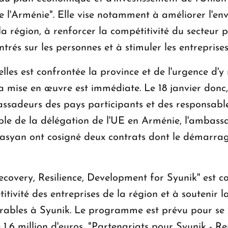
de l'Arménie". Elle vise notamment à améliorer l'
a région, à renforcer la compétitivité du secteur p
entrés sur les personnes et à stimuler les entrepri
les est confrontée la province et de l'urgence d'y 
a mise en œuvre est immédiate. Le 18 janvier donc
sadeurs des pays participants et des responsables 
able de la délégation de l'UE en Arménie, l'ambass
syan ont cosigné deux contrats dont le démarrage 
covery, Resilience, Development for Syunik'' est co
titivité des entreprises de la région et à soutenir l
rables à Syunik. Le programme est prévu pour se 
1,6 million d'euros, "Partenariats pour Syunik - R