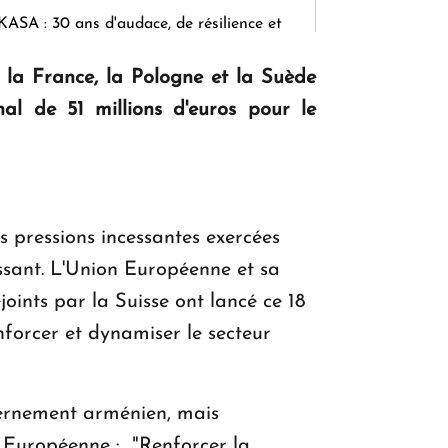
KASA : 30 ans d'audace, de résilience et
d'avenir en Arménie
, la France, la Pologne et la Suède
al de 51 millions d'euros pour le
Le premier hôtel Hyatt Regency
d'Arménie ouvrira ses portes à Dilijan
es pressions incessantes exercées
ssant. L'Union Européenne et sa
ints par la Suisse ont lancé ce 18
nforcer et dynamiser le secteur
uvernement arménien, mais
n Européenne : "Renforcer la