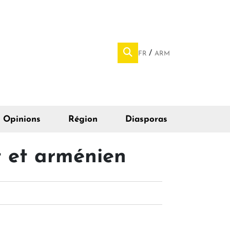
FR
ARM
Opinions
Région
Diasporas
t et arménien