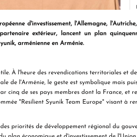
péenne d'investissement, l'Allemagne, l'Autriche
partenaire extérieur, lancent un plan quinquenn
yunik, arménienne en Arménie.
tile. À l'heure des revendications territoriales et d
ale de l'Arménie, le geste est symbolique mais pui
r cinq de ses pays membres dont la France, et rejo
nommée "Resilient Syunik Team Europe" visant à re
née des priorités de développement régional du go
 du plan économique et d'investissement de l'Unio