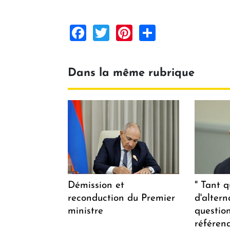
Facebook
Twitter
Pinterest
Share
Dans la même rubrique
Démission et
" Tant q
reconduction du Premier
d'altern
ministre
questio
référen