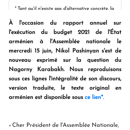
" Tant qu'il n'existe pas d'alternative concrète, la
question d'un référendum ne se pose pas. "
À l'occasion du rapport annuel sur
l'exécution du budget 2021 de l'État
KASA : 30 ans d'audace, de résilience et d'avenir
arménien à l'Assemblée nationale le
en Arménie
mercredi 15 juin, Nikol Pashinyan s'est de
nouveau exprimé sur la question du
Le premier hôtel Hyatt Regency d'Arménie
ouvrira ses portes à Dilijan
Nagorny Karabakh. Nous reproduisons
sous ces lignes l'intégralité de son discours,
version traduite, le texte original en
arménien est disponible sous
ce lien
*.
Cher Président de l'Assemblée Nationale,
«