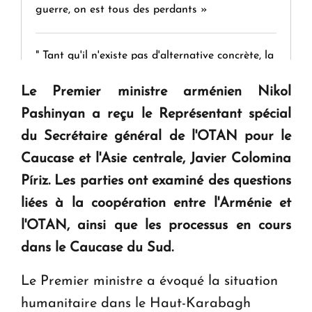
guerre, on est tous des perdants »
" Tant qu'il n'existe pas d'alternative concrète, la
question d'un référendum ne se pose pas. "
Le Premier ministre arménien Nikol
Pashinyan a reçu le Représentant spécial
KASA : 30 ans d'audace, de résilience et d'avenir
du Secrétaire général de l'OTAN pour le
en Arménie
Caucase et l'Asie centrale, Javier Colomina
Píriz. Les parties ont examiné des questions
Le premier hôtel Hyatt Regency d'Arménie
ouvrira ses portes à Dilijan
liées à la coopération entre l'Arménie et
l'OTAN, ainsi que les processus en cours
dans le Caucase du Sud.
Le Premier ministre a évoqué la situation
humanitaire dans le Haut-Karabagh