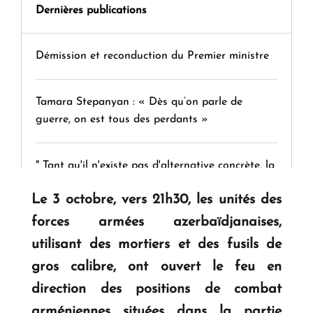
Dernières publications
Démission et reconduction du Premier ministre
Tamara Stepanyan : « Dès qu’on parle de
guerre, on est tous des perdants »
" Tant qu'il n'existe pas d'alternative concrète, la
question d'un référendum ne se pose pas. "
Le 3 octobre, vers 21h30, les unités des
forces armées azerbaïdjanaises,
KASA : 30 ans d'audace, de résilience et d'avenir
utilisant des mortiers et des fusils de
en Arménie
gros calibre, ont ouvert le feu en
direction des positions de combat
Le premier hôtel Hyatt Regency d'Arménie
arméniennes situées dans la partie
ouvrira ses portes à Dilijan