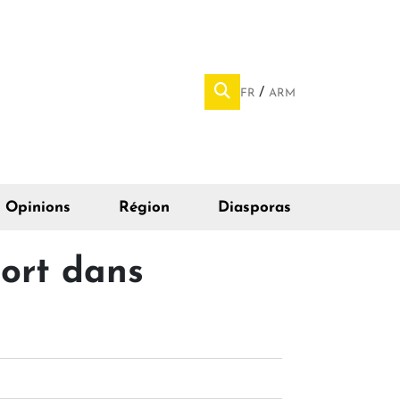
FR
ARM
Opinions
Région
Diasporas
mort dans