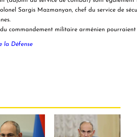
yan (adjoint au service de combat) sont également
olonel Sargis Mazmanyan, chef du service de sécu
nes.
du commandement militaire arménien pourraient in
e la Défense