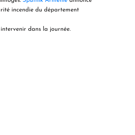
 limogés.
Sputnik Arménie
annonce
rité incendie du département
tervenir dans la journée.