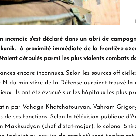
n incendie s'est déclaré dans un abri de campagne
unik, à proximité immédiate de la frontière azer
'étaient déroulés parmi les plus violents combats d
ances encore inconnues. Selon les sources officielle
e N du ministère de la Défense auraient trouvé la m
ieux. Ils ont été évacué sur les hôpitaux les plus pr
matin par Vahagn Khatchatouryan, Vahram Grigo
 de ses fonctions. Selon la télévision publique d
ran Makhsudyan (chef d'état-major), le colonel Shi