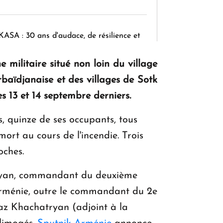
KASA : 30 ans d'audace, de résilience et
d'avenir en Arménie
 militaire situé non loin du village
baïdjanaise et des villages de Sotk
Le premier hôtel Hyatt Regency
es 13 et 14 septembre derniers.
d'Arménie ouvrira ses portes à Dilijan
s, quinze de ses occupants, tous
ort au cours de l'incendie. Trois
oches.
ryan, commandant du deuxième
'Arménie, outre le commandant du 2e
raz Khachatryan (adjoint à la