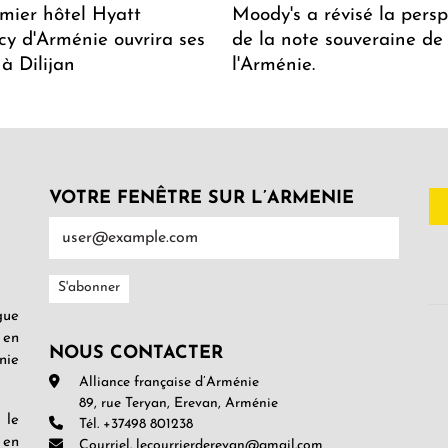
mier hôtel Hyatt
Moody's a révisé la persp
y d'Arménie ouvrira ses
de la note souveraine de
 à Dilijan
l'Arménie.
VOTRE FENÊTRE SUR L’ARMENIE
gue
 en
NOUS CONTACTER
nie
Alliance française d’Arménie
89, rue Teryan, Erevan, Arménie
 le
Tél. +37498 801238
 en
Courriel. lecourrierderevan@gmail.com