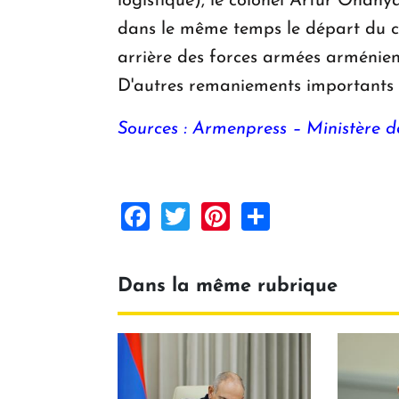
logistique), le colonel Artur Ohan
dans le même temps le départ du c
arrière des forces armées arménien
D'autres remaniements importants 
Sources : Armenpress – Ministère d
Facebook
Twitter
Pinterest
Share
Dans la même rubrique