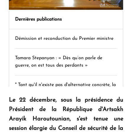
Dernières publications
Démission et reconduction du Premier ministre
Tamara Stepanyan : « Dès qu’on parle de
guerre, on est tous des perdants »
" Tant qu'il n'existe pas d'alternative concrète, la
question d'un référendum ne se pose pas. "
Le 22 décembre, sous la présidence du
Président de la République d'Artsakh
KASA : 30 ans d'audace, de résilience et d'avenir
Arayik Haroutounian, s'est tenue une
en Arménie
session élargie du Conseil de sécurité de la