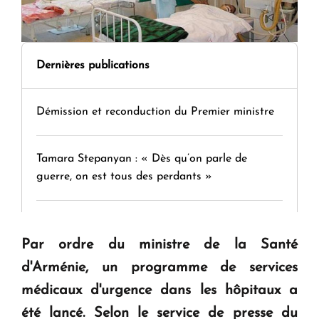
Dernières publications
Démission et reconduction du Premier ministre
Tamara Stepanyan : « Dès qu’on parle de
guerre, on est tous des perdants »
" Tant qu'il n'existe pas d'alternative concrète, la
question d'un référendum ne se pose pas. "
Par ordre du ministre de la Santé
d'Arménie, un programme de services
KASA : 30 ans d'audace, de résilience et d'avenir
médicaux d'urgence dans les hôpitaux a
en Arménie
été lancé. Selon le service de presse du