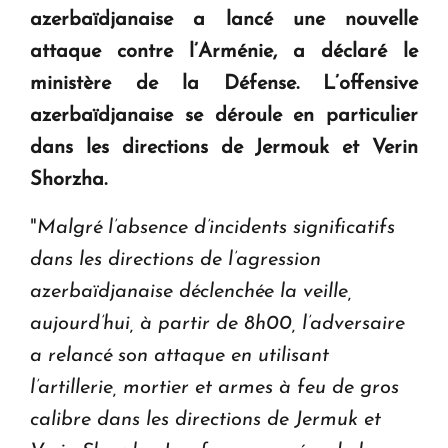
azerbaïdjanaise a lancé une nouvelle
KASA : 30 ans d'audace, de résilience et d'avenir
attaque contre l’Arménie, a déclaré le
en Arménie
ministère de la Défense. L’offensive
azerbaïdjanaise se déroule en particulier
Le premier hôtel Hyatt Regency d'Arménie
ouvrira ses portes à Dilijan
dans les directions de Jermouk et Verin
Shorzha.
"
Malgré l’absence d’incidents significatifs
dans les directions de l’agression
azerbaïdjanaise déclenchée la veille,
aujourd’hui, à partir de 8h00, l’adversaire
a relancé son attaque en utilisant
l’artillerie, mortier et armes à feu de gros
calibre dans les directions de Jermuk et