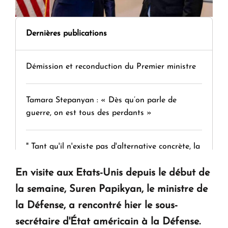
Dernières publications
Démission et reconduction du Premier ministre
Tamara Stepanyan : « Dès qu’on parle de
guerre, on est tous des perdants »
" Tant qu'il n'existe pas d'alternative concrète, la
question d'un référendum ne se pose pas. "
En visite aux Etats-Unis depuis le début de
la semaine, Suren Papikyan, le ministre de
KASA : 30 ans d'audace, de résilience et d'avenir
la Défense, a rencontré hier le sous-
en Arménie
secrétaire d'État américain à la Défense.