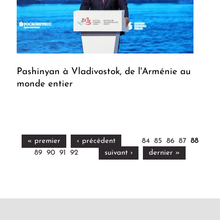
Pashinyan à Vladivostok, de l'Arménie au
monde entier
« premier
‹ précédent
84
85
86
87
88
89
90
91
92
suivant ›
dernier »