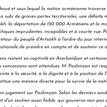
houé et sous lequel la nation arménienne traverse 
 subi de graves pertes territoriales, une défaite m
sakh, la déportation de 150 000 Arméniens et la mor
litiques imprudentes, incapables et à courte vue. P
 retour du peuple d'Artsakh à l'ordre du jour inter
ationale de prendre en compte et de soutenir ce d
ns restent en captivité en Azerbaïdjan et certaines
s concessions sont attendues. M. Pashinyan est res
nte à la sécurité, à la dignité et à la position de
itue une menace directe pour la survie de la nat
n jugement sur Pashinyan. Selon les derniers sond
nt d'un soutien aussi faible, qui gouverne non pas