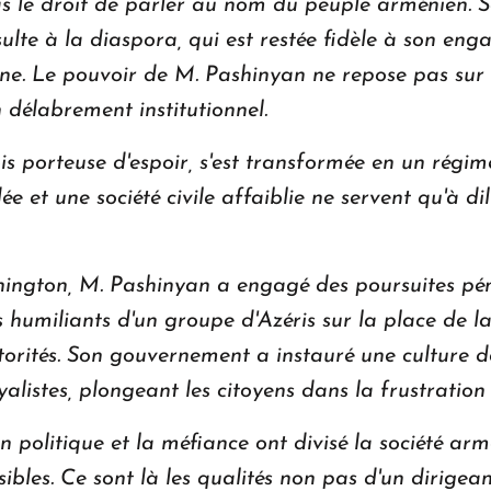
as le droit de parler au nom du peuple arménien. 
lte à la diaspora, qui est restée fidèle à son eng
nne. Le pouvoir de M. Pashinyan ne repose pas sur 
 délabrement institutionnel.
s porteuse d'espoir, s'est transformée en un régim
ée et une société civile affaiblie ne servent qu'à di
hington, M. Pashinyan a engagé des poursuites pén
s humiliants d'un groupe d'Azéris sur la place de l
utorités. Son gouvernement a instauré une culture d
alistes, plongeant les citoyens dans la frustration 
 politique et la méfiance ont divisé la société ar
bles. Ce sont là les qualités non pas d'un dirigea