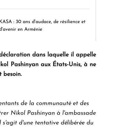
KASA : 30 ans d'audace, de résilience et
d'avenir en Arménie
éclaration dans laquelle il appelle
Le premier hôtel Hyatt Regency
d'Arménie ouvrira ses portes à Dilijan
ikol Pashinyan aux États-Unis, à ne
t besoin.
entants de la communauté et des
ontrer Nikol Pashinyan à l'ambassade
 s'agit d'une tentative délibérée du