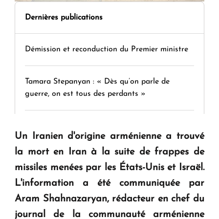
Dernières publications
Démission et reconduction du Premier ministre
Tamara Stepanyan : « Dès qu’on parle de
guerre, on est tous des perdants »
" Tant qu'il n'existe pas d'alternative concrète, la
Un Iranien d'origine arménienne a trouvé
question d'un référendum ne se pose pas. "
la mort en Iran à la suite de frappes de
missiles menées par les États-Unis et Israël.
KASA : 30 ans d'audace, de résilience et d'avenir
L'information a été communiquée par
en Arménie
Aram Shahnazaryan, rédacteur en chef du
journal de la communauté arménienne
Le premier hôtel Hyatt Regency d'Arménie