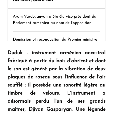
Dernières publications
Aram Vardevanyan a été élu vice-président du
Parlement arménien au nom de l'opposition
Démission et reconduction du Premier ministre
Duduk - instrument arménien ancestral
Tamara Stepanyan : « Dès qu’on parle de
fabriqué à partir du bois d’abricot et dont
guerre, on est tous des perdants »
le son est généré par la vibration de deux
plaques de roseau sous l’influence de l’air
" Tant qu'il n'existe pas d'alternative concrète, la
soufflé ; il possède une sonorité légère au
question d'un référendum ne se pose pas. "
timbre de velours. L’instrument a
désormais perdu l’un de ses grands
KASA : 30 ans d'audace, de résilience et d'avenir
en Arménie
maîtres, Djivan Gasparyan. Une légende