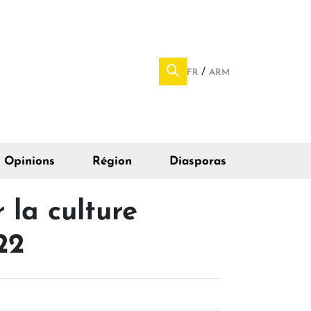
FR
ARM
Opinions
Région
Diasporas
 la culture
22