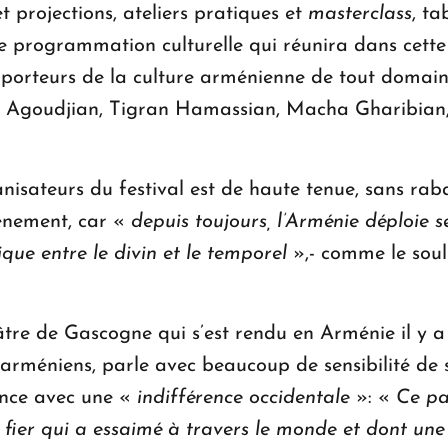
et projections, ateliers pratiques et
masterclass
, ta
e programmation culturelle qui réunira dans cette pe
 porteurs de la culture arménienne de tout domai
 Agoudjian, Tigran Hamassian, Macha Gharibian,
sateurs du festival est de haute tenue, sans rabatt
vénement, car «
depuis toujours, l’Arménie déploie 
ue entre le divin et le temporel
»,- comme le soul
âtre de Gascogne qui s’est rendu en Arménie il y a
arméniens, parle avec beaucoup de sensibilité de s
ence avec une «
indifférence occidentale
»: «
Ce pa
et fier qui a essaimé à travers le monde et dont u