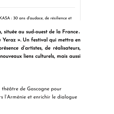
KASA : 30 ans d'audace, de résilience et
d'avenir en Arménie
n, située au sud-ouest de la France․
 « Yeraz ». Un festival qui mettra en
Le premier hôtel Hyatt Regency
sence d’artistes, de réalisateurs,
d'Arménie ouvrira ses portes à Dilijan
nouveaux liens culturels, mais aussi
du théâtre de Gascogne pour
s l’Arménie et enrichir le dialogue