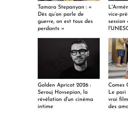
Tamara Stepanyan : «
L'Armén
Dès qu’on parle de
vice-pré
guerre, on est tous des
session
perdants »
l'UNES
Golden Apricot 2026 :
Comes C
Serouj Hovsepian, la
Le pari 
révélation d'un cinéma
vrai fi
intime
des ama