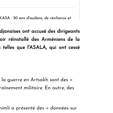
KASA : 30 ans d'audace, de résilience et
d'avenir en Arménie
djanaises ont accusé des dirigeants
voir réinstallé des Arméniens de la
Le premier hôtel Hyatt Regency
 telles que l'ASALA, qui ont cessé
d'Arménie ouvrira ses portes à Dilijan
 la guerre en Artsakh sont des «
raînement militaire. En outre, des
himli a présenté des « données sur