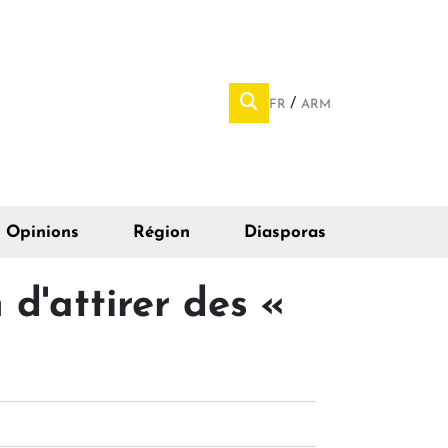
FR
ARM
Opinions
Région
Diasporas
 d'attirer des «