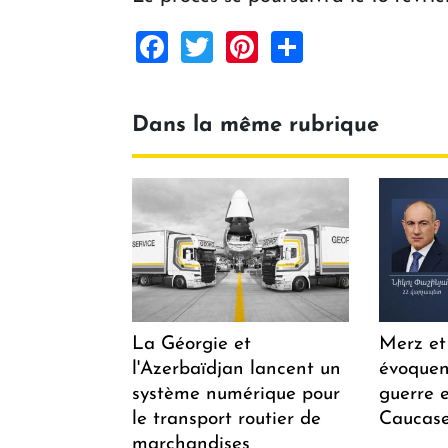
Facebook
Twitter
Pinterest
Share
Dans la même rubrique
La Géorgie et
Merz et
l'Azerbaïdjan lancent un
évoquen
système numérique pour
guerre e
le transport routier de
Caucase
marchandises