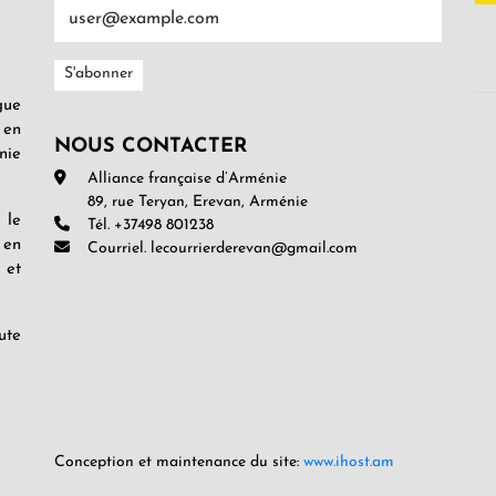
gue
 en
NOUS CONTACTER
nie
Alliance française d’Arménie
89, rue Teryan, Erevan, Arménie
 le
Tél. +37498 801238
 en
Courriel. lecourrierderevan@gmail.com
 et
ute
Conception et maintenance du site:
www.ihost.am