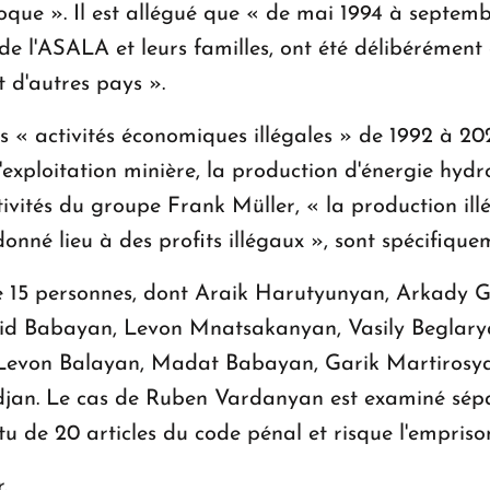
poque ». Il est allégué que « de mai 1994 à septe
e l'ASALA et leurs familles, ont été délibérémen
et d'autres pays ».
s « activités économiques illégales » de 1992 à 20
, l'exploitation minière, la production d'énergie hyd
ctivités du groupe Frank Müller, « la production ill
nné lieu à des profits illégaux », sont spécifiqu
re 15 personnes, dont Araik Harutyunyan, Arkady
d Babayan, Levon Mnatsakanyan, Vasily Beglary
evon Balayan, Madat Babayan, Garik Martirosyan
ïdjan. Le cas de Ruben Vardanyan est examiné sépar
u de 20 articles du code pénal et risque l'empriso
.