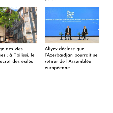
ge des vies
Aliyev déclare que
s : à Tbilissi, le
l'Azerbaïdjan pourrait se
ecret des exilés
retirer de l'Assemblée
européenne