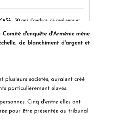
KASA : 30 ans d'audace, de résilience et
d'avenir en Arménie
du Comité d'enquête d'Arménie mène
helle, de blanchiment d'argent et
Le premier hôtel Hyatt Regency
d'Arménie ouvrira ses portes à Dilijan
 plusieurs sociétés, auraient créé
ts particulièrement élevés.
ersonnes. Cinq d'entre elles ont
chée pour être présentée au tribunal