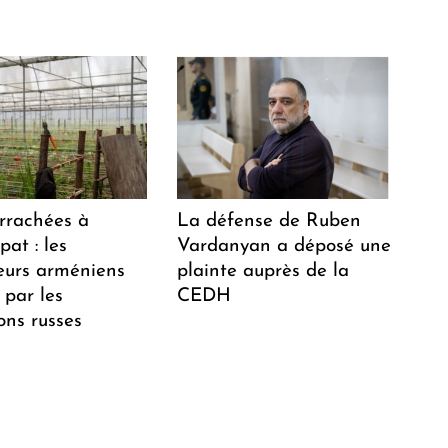
arrachées à
La défense de Ruben
at : les
Vardanyan a déposé une
teurs arméniens
plainte auprès de la
 par les
CEDH
ions russes