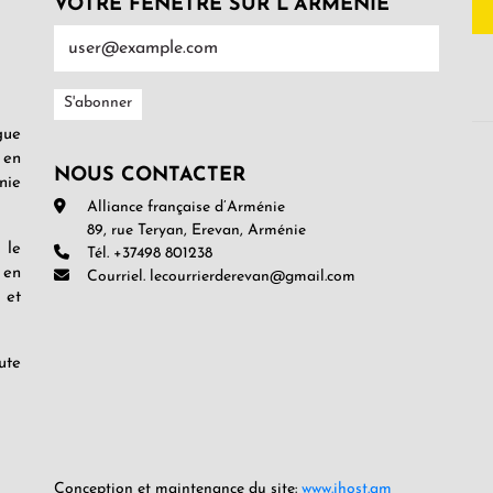
VOTRE FENÊTRE SUR L’ARMENIE
gue
 en
NOUS CONTACTER
nie
Alliance française d’Arménie
89, rue Teryan, Erevan, Arménie
 le
Tél. +37498 801238
 en
Courriel. lecourrierderevan@gmail.com
 et
ute
Conception et maintenance du site:
www.ihost.am