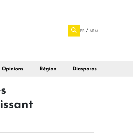
FR
ARM
Opinions
Région
Diasporas
es
issant