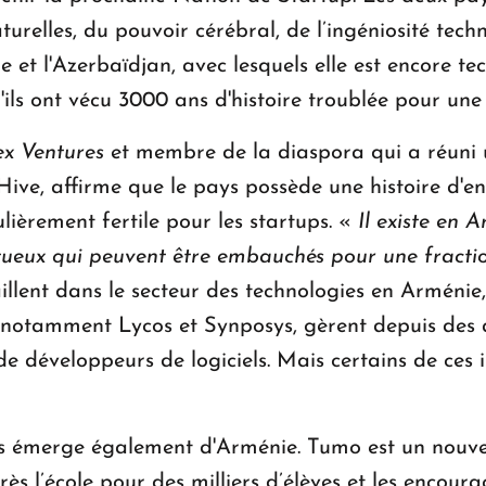
elles, du pouvoir cérébral, de l’ingéniosité techn
e et l'Azerbaïdjan, avec lesquels elle est encore t
ils ont vécu 3000 ans d'histoire troublée pour une m
ex Ventures
et membre de la diaspora qui a réuni
ive, affirme que le pays possède une histoire d'en
ulièrement fertile pour les startups. «
Il existe en
tueux qui peuvent être embauchés pour une fraction
aillent dans le secteur des technologies en Arménie
es, notamment Lycos et Synposys, gèrent depuis des
 développeurs de logiciels. Mais certains de ces i
s émerge également d'Arménie. Tumo est un nouve
ès l’école pour des milliers d’élèves et les encou