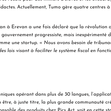
actes. Actuellement, Tumo gère quatre centres à t
n à Erevan a une fois déclaré que la révolution a
le gouvernement progressiste, mais inexpérimenté 
omme une startup. «
Nous avons besoin de tribunau
 lois visant à faciliter le système fiscal en fonc
s uniques opérant dans plus de 30 langues, l’applic
à être, à juste titre, la plus grande communauté cr
able des produits chez Pics Art, voit en cette st