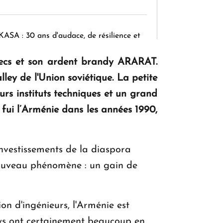
KASA : 30 ans d'audace, de résilience et
d'avenir en Arménie
checs et son ardent brandy ARARAT.
ley de l'Union soviétique. La petite
Le premier hôtel Hyatt Regency
rs instituts techniques et un grand
d'Arménie ouvrira ses portes à Dilijan
fui l’Arménie dans les années 1990,
investissements de la diaspora
nouveau phénomène : un gain de
n d'ingénieurs, l'Arménie est
ays ont certainement beaucoup en