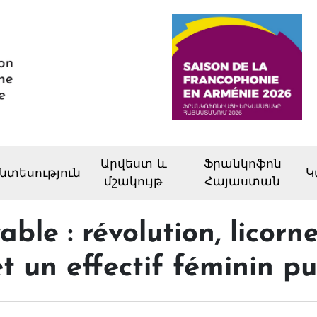
Արվեստ և
Ֆրանկոֆոն
նտեսություն
Կ
մշակույթ
Հայաստան
ble : révolution, licorn
t un effectif féminin pu