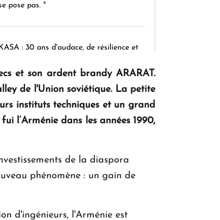
se pose pas. "
KASA : 30 ans d'audace, de résilience et
d'avenir en Arménie
checs et son ardent brandy ARARAT.
ley de l'Union soviétique. La petite
Le premier hôtel Hyatt Regency
rs instituts techniques et un grand
d'Arménie ouvrira ses portes à Dilijan
fui l’Arménie dans les années 1990,
investissements de la diaspora
nouveau phénomène : un gain de
n d'ingénieurs, l'Arménie est