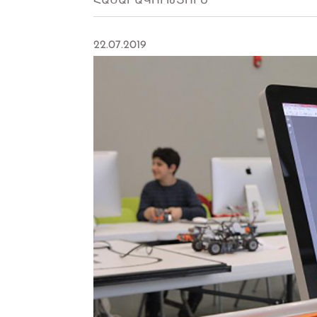
ՀԱՍԱՐԱԿՈՒԹՅՈՒՆ
22.07.2019