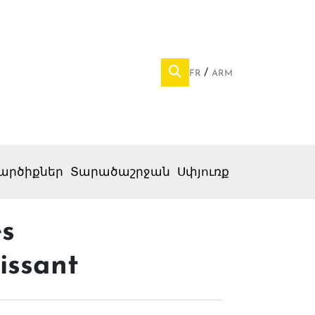
FR
ARM
արծիքներ
Տարածաշրջան
Սփյուռք
es
issant