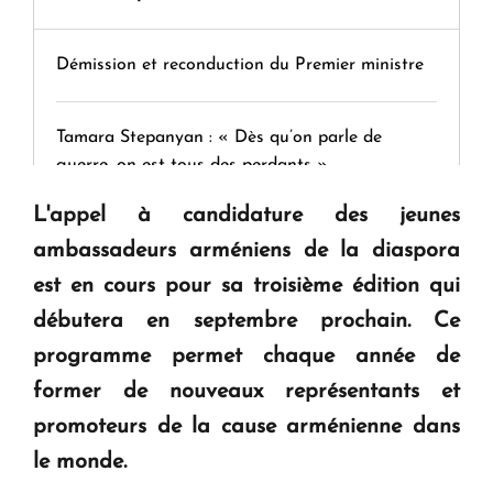
Démission et reconduction du Premier ministre
Tamara Stepanyan : « Dès qu’on parle de
guerre, on est tous des perdants »
L'appel à candidature des jeunes
" Tant qu'il n'existe pas d'alternative concrète, la
ambassadeurs arméniens de la diaspora
question d'un référendum ne se pose pas. "
est en cours pour sa troisième édition qui
débutera en septembre prochain. Ce
KASA : 30 ans d'audace, de résilience et d'avenir
programme permet chaque année de
en Arménie
former de nouveaux représentants et
promoteurs de la cause arménienne dans
Le premier hôtel Hyatt Regency d'Arménie
le monde.
ouvrira ses portes à Dilijan