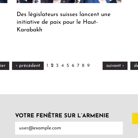
Des législateurs suisses lancent une
initiative de paix pour le Haut-
Karabakh
ier
‹ précédent
1
2
3
4
5
6
7
8
9
suivant ›
d
VOTRE FENÊTRE SUR L’ARMENIE