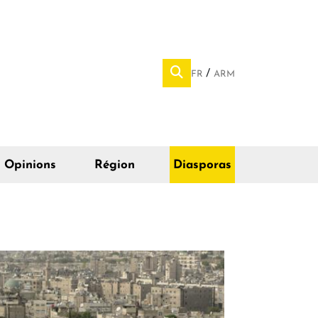
FR
ARM
Opinions
Région
Diasporas