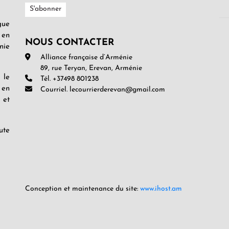
gue
 en
NOUS CONTACTER
nie
Alliance française d’Arménie
89, rue Teryan, Erevan, Arménie
 le
Tél. +37498 801238
 en
Courriel. lecourrierderevan@gmail.com
 et
ute
Conception et maintenance du site:
www.ihost.am