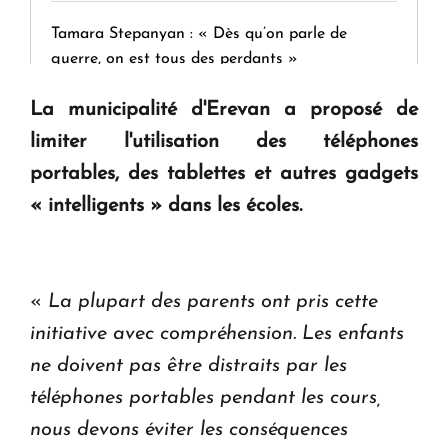
Tamara Stepanyan : « Dès qu’on parle de
guerre, on est tous des perdants »
La municipalité d'Erevan a proposé de
" Tant qu'il n'existe pas d'alternative concrète, la
limiter l'utilisation des téléphones
question d'un référendum ne se pose pas. "
portables, des tablettes et autres gadgets
« intelligents » dans les écoles.
KASA : 30 ans d'audace, de résilience et d'avenir
en Arménie
«
La plupart des parents ont pris cette
Le premier hôtel Hyatt Regency d'Arménie
initiative avec compréhension. Les enfants
ouvrira ses portes à Dilijan
ne doivent pas être distraits par les
téléphones portables pendant les cours,
nous devons éviter les conséquences