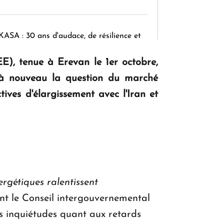
KASA : 30 ans d'audace, de résilience et
d'avenir en Arménie
E), tenue à Erevan le 1er octobre,
 à nouveau la question du marché
Le premier hôtel Hyatt Regency
ives d'élargissement avec l'Iran et
d'Arménie ouvrira ses portes à Dilijan
rgétiques ralentissent
t le Conseil intergouvernemental
es inquiétudes quant aux retards