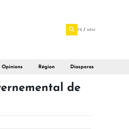
FR
ARM
Opinions
Région
Diasporas
vernemental de