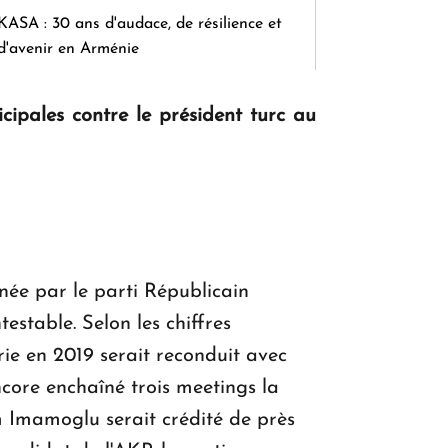
KASA : 30 ans d'audace, de résilience et
d'avenir en Arménie
cipales contre le président turc au
Le premier hôtel Hyatt Regency
d'Arménie ouvrira ses portes à Dilijan
arnée par le parti Républicain
estable. Selon les chiffres
ie en 2019 serait reconduit avec
ncore enchaîné trois meetings la
em Imamoglu serait crédité de près