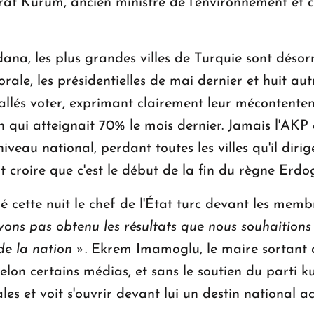
at Kurum, ancien ministre de l'environnement et ca
dana, les plus grandes villes de Turquie sont désor
rale, les présidentielles de mai dernier et huit au
t allés voter, exprimant clairement leur mécontente
ion qui atteignait 70% le mois dernier. Jamais l'AKP
iveau national, perdant toutes les villes qu'il diri
t croire que c'est le début de la fin du règne Erdo
 cette nuit le chef de l'État turc devant les memb
ns pas obtenu les résultats que nous souhaitions
de la nation »
. Ekrem Imamoglu, le maire sortant d
 selon certains médias, et sans le soutien du parti
les et voit s'ouvrir devant lui un destin national 