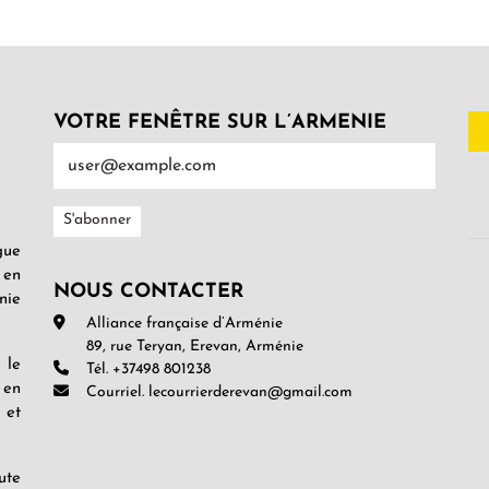
VOTRE FENÊTRE SUR L’ARMENIE
gue
 en
NOUS CONTACTER
nie
Alliance française d’Arménie
89, rue Teryan, Erevan, Arménie
 le
Tél. +37498 801238
 en
Courriel. lecourrierderevan@gmail.com
 et
ute