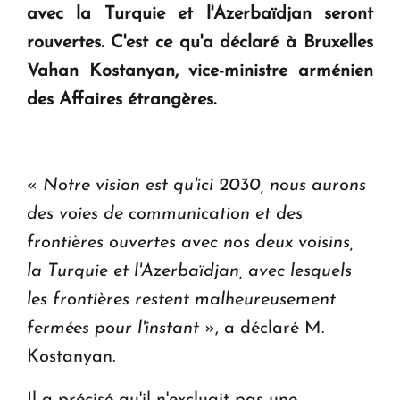
KASA : 30 ans d'audace, de résilience et d'avenir
avec la Turquie et l'Azerbaïdjan seront
en Arménie
rouvertes. C'est ce qu'a déclaré à Bruxelles
Vahan Kostanyan, vice-ministre arménien
Le premier hôtel Hyatt Regency d'Arménie
des Affaires étrangères.
ouvrira ses portes à Dilijan
«
Notre vision est qu'ici 2030, nous aurons
des voies de communication et des
frontières ouvertes avec nos deux voisins,
la Turquie et l'Azerbaïdjan, avec lesquels
les frontières restent malheureusement
fermées pour l'instant
», a déclaré M.
Kostanyan.