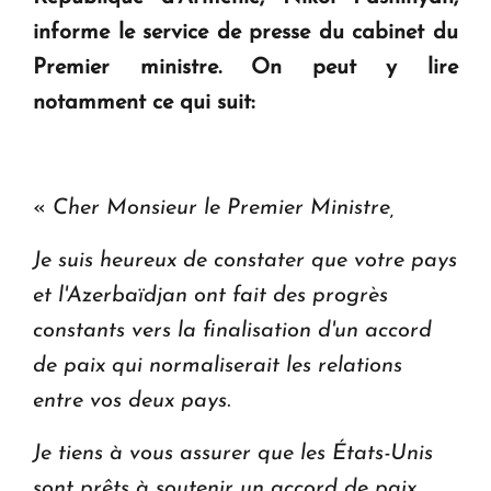
en Arménie
informe le service de presse du cabinet du
Premier ministre. On peut y lire
Le premier hôtel Hyatt Regency d'Arménie
notamment ce qui suit:
ouvrira ses portes à Dilijan
«
Cher Monsieur le Premier Ministre,
Je suis heureux de constater que votre pays
et l'Azerbaïdjan ont fait des progrès
constants vers la finalisation d'un accord
de paix qui normaliserait les relations
entre vos deux pays.
Je tiens à vous assurer que les États-Unis
sont prêts à soutenir un accord de paix