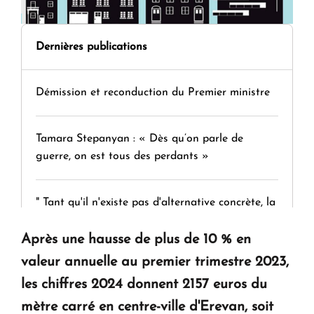
Dernières publications
Démission et reconduction du Premier ministre
Tamara Stepanyan : « Dès qu’on parle de
guerre, on est tous des perdants »
" Tant qu'il n'existe pas d'alternative concrète, la
question d'un référendum ne se pose pas. "
Après une hausse de plus de 10 % en
valeur annuelle au premier trimestre 2023,
KASA : 30 ans d'audace, de résilience et d'avenir
les chiffres 2024 donnent 2157 euros du
en Arménie
mètre carré en centre-ville d'Erevan, soit