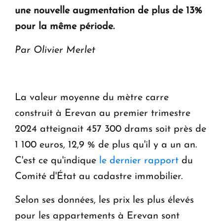
une nouvelle augmentation de plus de 13%
Le premier hôtel Hyatt Regency d'Arménie
ouvrira ses portes à Dilijan
pour la même période.
Par Olivier Merlet
La valeur moyenne du mètre carre
construit à Erevan au premier trimestre
2024 atteignait 457 300 drams soit près de
1 100 euros, 12,9 % de plus qu'il y a un an.
C'est ce qu'indique
le dernier rapport
du
Comité d'État au cadastre immobilier.
Selon ses données, les prix les plus élevés
pour les appartements à Erevan sont