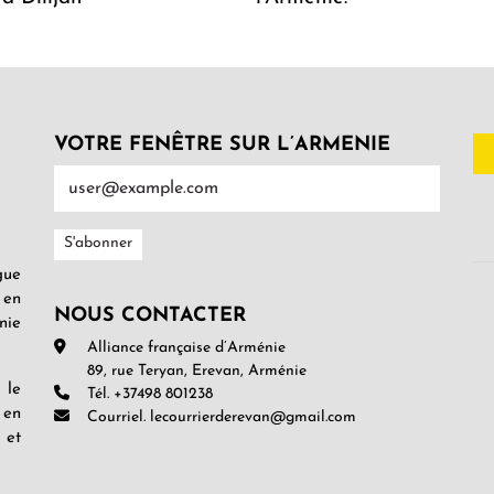
VOTRE FENÊTRE SUR L’ARMENIE
gue
 en
NOUS CONTACTER
nie
Alliance française d’Arménie
89, rue Teryan, Erevan, Arménie
 le
Tél. +37498 801238
 en
Courriel. lecourrierderevan@gmail.com
 et