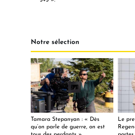
3+3 ».
Notre sélection
Tamara Stepanyan : « Dès
Le pre
qu’on parle de guerre, on est
Regenc
tous des perdants »
portes