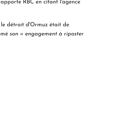
rapporte RBC en citant l'agence
le détroit d'Ormuz était de
irmé son «
engagement à riposter