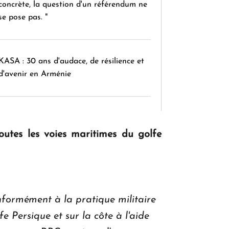
concrète, la question d'un référendum ne
se pose pas. "
KASA : 30 ans d'audace, de résilience et
d'avenir en Arménie
Le premier hôtel Hyatt Regency
d'Arménie ouvrira ses portes à Dilijan
outes les voies maritimes du golfe
onformément à la pratique militaire
e Persique et sur la côte à l'aide