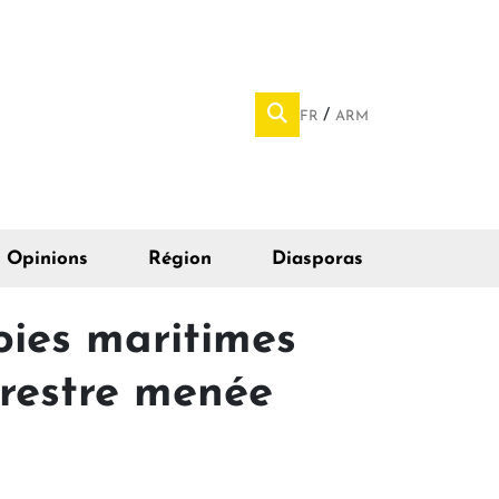
FR
ARM
Opinions
Région
Diasporas
oies maritimes
rrestre menée