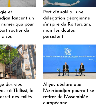
gie et
Port d'Anaklia : une
aïdjan lancent un
délégation géorgienne
 numérique pour
s'inspire de Rotterdam,
port routier de
mais les doutes
dises
persistent
ge des vies
Aliyev déclare que
s : à Tbilissi, le
l'Azerbaïdjan pourrait se
ecret des exilés
retirer de l'Assemblée
européenne