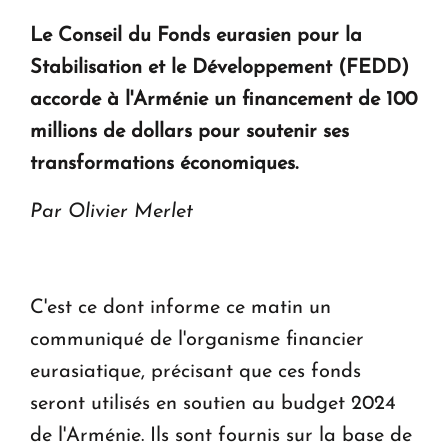
question d'un référendum ne se pose pas. "
Le Conseil du Fonds eurasien pour la
Stabilisation et le Développement (FEDD)
KASA : 30 ans d'audace, de résilience et d'avenir
accorde à l'Arménie un financement de 100
en Arménie
millions de dollars pour soutenir ses
transformations économiques.
Le premier hôtel Hyatt Regency d'Arménie
ouvrira ses portes à Dilijan
Par Olivier Merlet
C'est ce dont informe ce matin un
communiqué de l'organisme financier
eurasiatique, précisant que ces fonds
seront utilisés en soutien au budget 2024
de l'Arménie. Ils sont fournis sur la base de