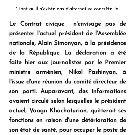
" Tant qu'il n'existe pas d'alternative concrète, la
question d'un référendum ne se pose pas. "
Le Contrat civique n'envisage pas de
présenter l'actuel président de l'Assemblée
KASA : 30 ans d'audace, de résilience et d'avenir
nationale, Alain Simonyan, à la présidence
en Arménie
de la République. La déclaration a été
faite hier aux journalistes par le Premier
Le premier hôtel Hyatt Regency d'Arménie
ouvrira ses portes à Dilijan
ministre arménien, Nikol Pashinyan, à
l'issue d'une réunion du comité directeur de
son parti. Auparavant, des informations
avaient circulé selon lesquelles le président
actuel, Vaagn Khachaturian, quitterait ses
fonctions en raison d'une détérioration de
son état de santé, pour occuper le poste de