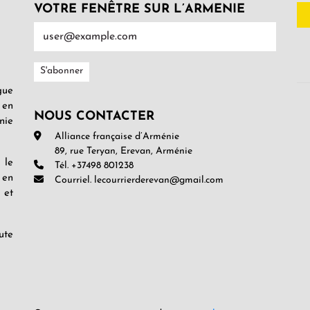
VOTRE FENÊTRE SUR L’ARMENIE
gue
 en
NOUS CONTACTER
nie
Alliance française d’Arménie
89, rue Teryan, Erevan, Arménie
 le
Tél. +37498 801238
 en
Courriel. lecourrierderevan@gmail.com
 et
ute