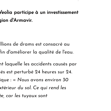
eolia participe à un investissement
KASA : 30 ans d'audace, de résilience et
ion d'Armavir.
d'avenir en Arménie
illions de drams est consacré au
Le premier hôtel Hyatt Regency
d'Arménie ouvrira ses portes à Dilijan
n d'améliorer la qualité de l'eau.
t laquelle les accidents causés par
és est perturbé 24 heures sur 24.
ique : «
Nous avons environ 30
térieur du sol. Ce qui rend les
ée, car les tuyaux sont