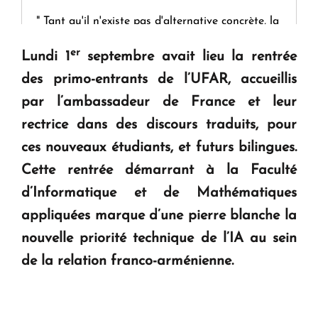
" Tant qu'il n'existe pas d'alternative concrète, la
question d'un référendum ne se pose pas. "
er
Lundi 1
septembre avait lieu la rentrée
des primo-entrants de l’UFAR, accueillis
KASA : 30 ans d'audace, de résilience et d'avenir
par l’ambassadeur de France et leur
en Arménie
rectrice dans des discours traduits, pour
ces nouveaux étudiants, et futurs bilingues.
Le premier hôtel Hyatt Regency d'Arménie
ouvrira ses portes à Dilijan
Cette rentrée démarrant à la Faculté
d’Informatique et de Mathématiques
appliquées marque d’une pierre blanche la
nouvelle priorité technique de l’IA au sein
de la relation franco-arménienne.