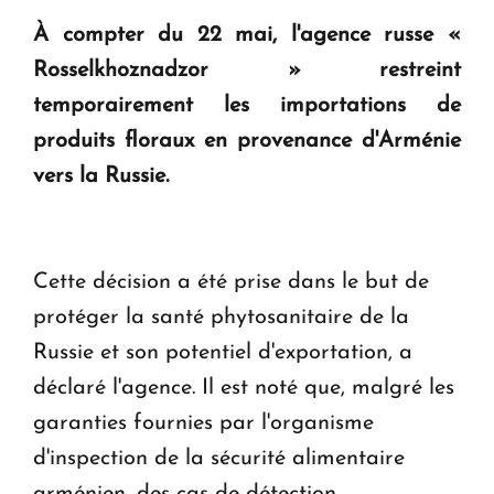
question d'un référendum ne se pose pas. "
À compter du 22 mai, l'agence russe «
Rosselkhoznadzor » restreint
KASA : 30 ans d'audace, de résilience et d'avenir
temporairement les importations de
en Arménie
produits floraux en provenance d'Arménie
vers la Russie.
Le premier hôtel Hyatt Regency d'Arménie
ouvrira ses portes à Dilijan
Cette décision a été prise dans le but de
protéger la santé phytosanitaire de la
Russie et son potentiel d'exportation, a
déclaré l'agence. Il est noté que, malgré les
garanties fournies par l'organisme
d'inspection de la sécurité alimentaire
arménien, des cas de détection