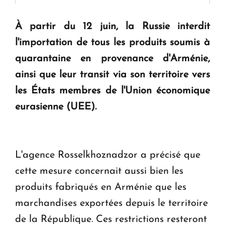
" Tant qu'il n'existe pas d'alternative concrète, la
question d'un référendum ne se pose pas. "
À partir du 12 juin, la Russie interdit
l'importation de tous les produits soumis à
KASA : 30 ans d'audace, de résilience et d'avenir
quarantaine en provenance d'Arménie,
en Arménie
ainsi que leur transit via son territoire vers
les États membres de l'Union économique
Le premier hôtel Hyatt Regency d'Arménie
eurasienne (UEE).
ouvrira ses portes à Dilijan
L'agence Rosselkhoznadzor a précisé que
cette mesure concernait aussi bien les
produits fabriqués en Arménie que les
marchandises exportées depuis le territoire
de la République. Ces restrictions resteront