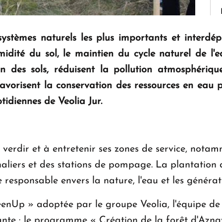
systèmes naturels les plus importants et interdé
midité du sol, le maintien du cycle naturel de l'e
ion des sols, réduisent la pollution atmosphériqu
favorisent la conservation des ressources en eau 
tidiennes de Veolia Jur.
 verdir et à entretenir ses zones de service, notam
naliers et des stations de pompage. La plantation d
 responsable envers la nature, l'eau et les générat
nUp » adoptée par le groupe Veolia, l'équipe de V
ante : le programme « Création de la forêt d'Azn