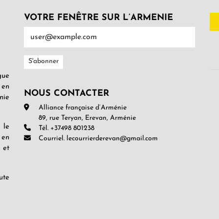
VOTRE FENÊTRE SUR L’ARMENIE
gue
 en
NOUS CONTACTER
nie
Alliance française d’Arménie
89, rue Teryan, Erevan, Arménie
 le
Tél. +37498 801238
 en
Courriel. lecourrierderevan@gmail.com
 et
ute