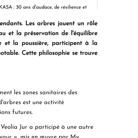
KASA : 30 ans d'audace, de résilience et
d'avenir en Arménie
pendants. Les arbres jouent un rôle
au et la préservation de l'équilibre
Le premier hôtel Hyatt Regency
e et la poussière, participent à la
d'Arménie ouvrira ses portes à Dilijan
potable. Cette philosophie se trouve
ment les zones sanitaires des
'arbres est une activité
ions futures.
eolia Jur a participé à une autre
avour », mis en œuvre par My