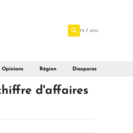
FR
ARM
Opinions
Région
Diasporas
iffre d'affaires