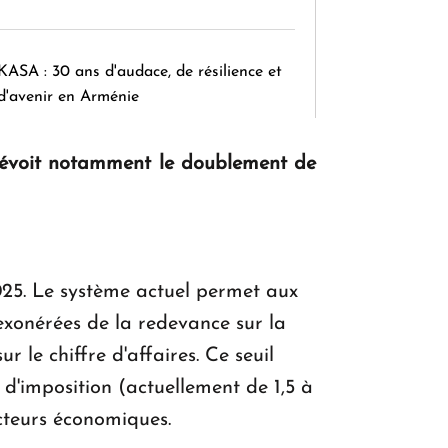
KASA : 30 ans d'audace, de résilience et
d'avenir en Arménie
révoit notamment le doublement de
Le premier hôtel Hyatt Regency
d'Arménie ouvrira ses portes à Dilijan
25. Le système actuel permet aux
xonérées de la redevance sur la
r le chiffre d'affaires. Ce seuil
 d'imposition (actuellement de 1,5 à
cteurs économiques.