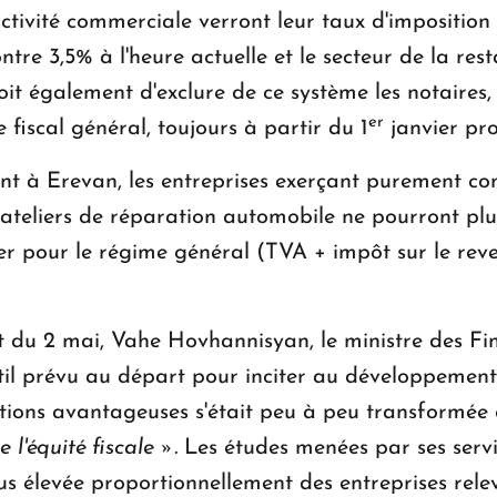
 activité commerciale verront leur taux d'impositio
tre 3,5% à l'heure actuelle et le secteur de la res
oit également d'exclure de ce système les notaires,
er
 fiscal général, toujours à partir du 1
janvier pro
ent à Erevan, les entreprises exerçant purement c
s ateliers de réparation automobile ne pourront plus
r pour le régime général (TVA + impôt sur le reven
 du 2 mai, Vahe Hovhannisyan, le ministre des Fin
 outil prévu au départ pour inciter au développemen
ditions avantageuses s'était peu à peu transformée
e l'équité fiscale ».
Les études menées par ses servi
us élevée proportionnellement des entreprises rel