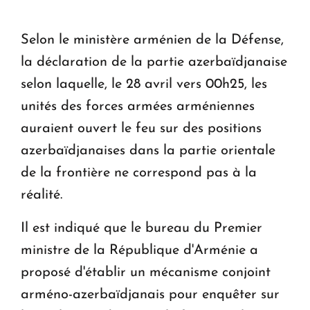
" Tant qu'il n'existe pas d'alternative concrète, la
question d'un référendum ne se pose pas. "
Selon le ministère arménien de la Défense,
la déclaration de la partie azerbaïdjanaise
KASA : 30 ans d'audace, de résilience et d'avenir
selon laquelle, le 28 avril vers 00h25, les
en Arménie
unités des forces armées arméniennes
auraient ouvert le feu sur des positions
azerbaïdjanaises dans la partie orientale
de la frontière ne correspond pas à la
réalité.
Il est indiqué que le bureau du Premier
ministre de la République d'Arménie a
proposé d'établir un mécanisme conjoint
arméno-azerbaïdjanais pour enquêter sur